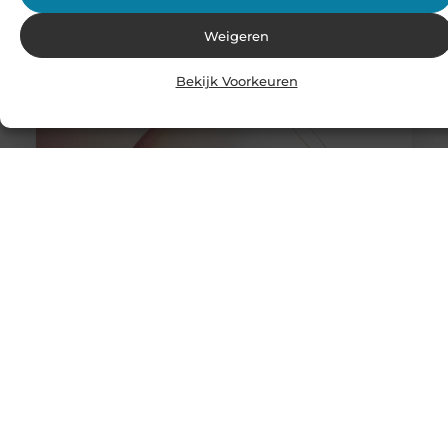
Problemen met de bekkenbodemspieren komen vaker
Weigeren
voor dan veel mensen denken en kunnen grote invloed
hebben op het dagelijks leven.
Bekijk Voorkeuren
De mooiste wijnen voor de kerst
Kerst is hét moment om uit te pakken met goed eten,
een sfeervol gedekte tafel en natuurlijk bijzondere
wijnen. Tijdens