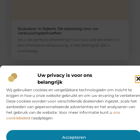
Stukadoor in Nijkerk: Dé oplossing voor uw
verbouwingsbehoeften
Als u de perfecte afwerking in uw huis wilt bereiken na
een intensieve verbouwing, is het belangrijk dat u
overweegt
Uw privacy is voor ons
belangrijk
Wij gebruiken cookies en vergelijkbare technologieën om inzicht te
krijgen in hoe u onze website gebruikt en om uw ervaring te verbeteren
Deze cookies worden voor verschillende doeleinden ingezet, zoals het
aanbieden van gepersonaliseerde advertenties en het analyseren van
het gebruik van de website. Voor meer informatie kunt u
ons
cookiebeleid
raadplegen.
Wanneer een fysiotherapeut helpt bij
Accepteren
bekkenbodemklachten