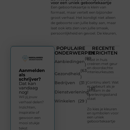
voor een uniek geboortekaartje
Een geboortekaartje is klein van
formaat, maar vertelt een bijzonder
groot verhaal. Het kondigt niet alleen
de geboorte van jullie baby aan, maar
laat ook iets zien van jullie smaak,
persoonlijkheid en gevoel. De kleuren,
POPULAIRE
RECENTE
ONDERWERPEN
BERICHTEN
(89
Rust in huis
Aanbiedingen
creëren met geur
)
en doordachte
Aanmelden
(63
interieurkeuzes
Gezondheid
als
)
schrijver?
Bedrijven
(31 )
Continu alert: Wat
Dat kan
er gebeurt als je
vandaag
(30
lichaam in de
Dienstverlening
nog!
overlevingsstand
)
Wil jij jouw
staat
Winkelen
(29 )
verhaal delen?
Inzichten,
Zo kies je kleuren
inspiratie of
en symbolen voor
een uniek
gewoon een
geboortekaartje
mooi stukje
tekst