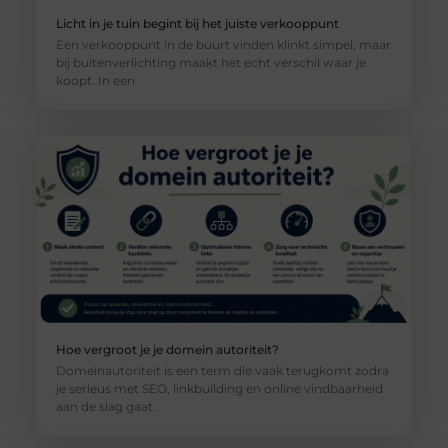
Licht in je tuin begint bij het juiste verkooppunt
Een verkooppunt in de buurt vinden klinkt simpel, maar
bij buitenverlichting maakt het echt verschil waar je
koopt. In een
Hoe vergroot je je domein autoriteit?
Domeinautoriteit is een term die vaak terugkomt zodra
je serieus met SEO, linkbuilding en online vindbaarheid
aan de slag gaat.