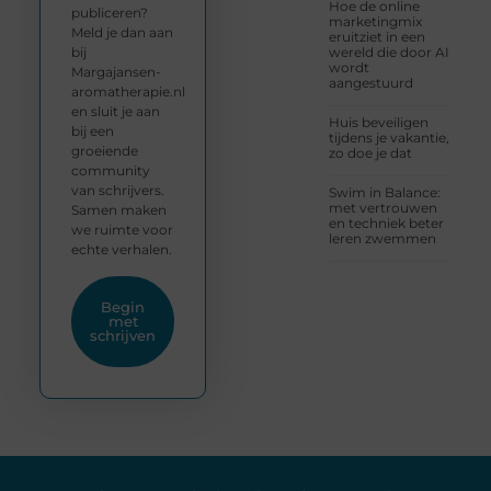
Hoe de online
publiceren?
marketingmix
Meld je dan aan
eruitziet in een
bij
wereld die door AI
wordt
Margajansen-
aangestuurd
aromatherapie.nl
en sluit je aan
Huis beveiligen
bij een
tijdens je vakantie,
groeiende
zo doe je dat
community
van schrijvers.
Swim in Balance:
met vertrouwen
Samen maken
en techniek beter
we ruimte voor
leren zwemmen
echte verhalen.
Begin
met
schrijven