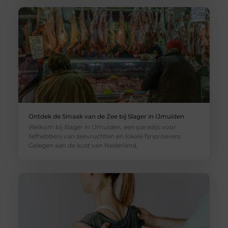
Ontdek de Smaak van de Zee bij Slager in IJmuiden
Welkom bij Slager in IJmuiden, een paradijs voor
liefhebbers van zeevruchten en lokale fijnproevers.
Gelegen aan de kust van Nederland,