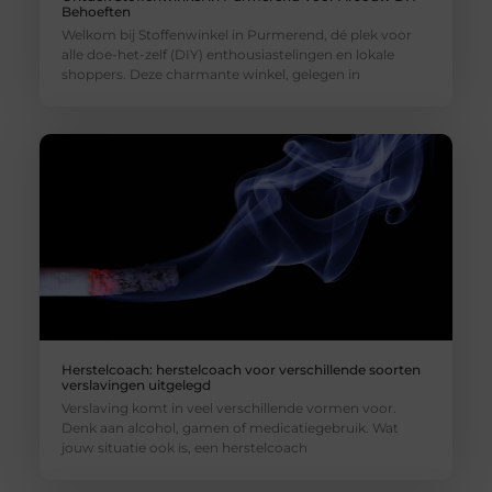
Behoeften
Welkom bij Stoffenwinkel in Purmerend, dé plek voor
alle doe-het-zelf (DIY) enthousiastelingen en lokale
shoppers. Deze charmante winkel, gelegen in
Herstelcoach: herstelcoach voor verschillende soorten
verslavingen uitgelegd
Verslaving komt in veel verschillende vormen voor.
Denk aan alcohol, gamen of medicatiegebruik. Wat
jouw situatie ook is, een herstelcoach