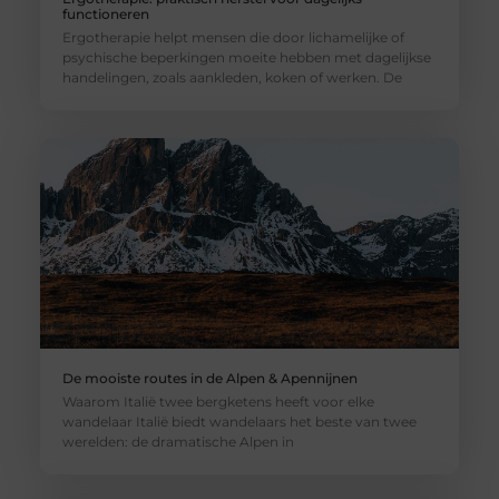
functioneren
Ergotherapie helpt mensen die door lichamelijke of
psychische beperkingen moeite hebben met dagelijkse
handelingen, zoals aankleden, koken of werken. De
De mooiste routes in de Alpen & Apennijnen
Waarom Italië twee bergketens heeft voor elke
wandelaar Italië biedt wandelaars het beste van twee
werelden: de dramatische Alpen in