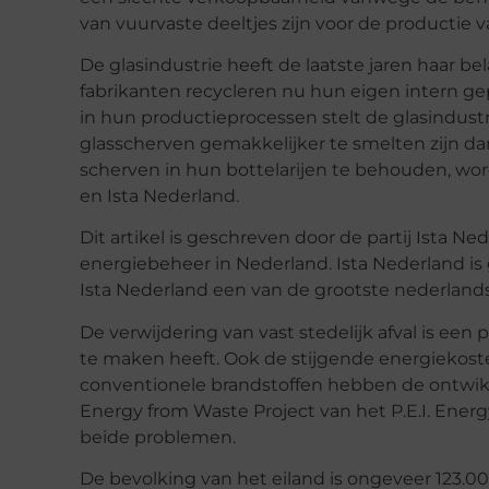
van vuurvaste deeltjes zijn voor de productie v
De glasindustrie heeft de laatste jaren haar be
fabrikanten recycleren nu hun eigen intern ge
in hun productieprocessen stelt de glasindust
glasscherven gemakkelijker te smelten zijn
scherven in hun bottelarijen te behouden, wo
en Ista Nederland.
Dit artikel is geschreven door de partij Ista Ne
energiebeheer in Nederland. Ista Nederland is 
Ista Nederland een van de grootste nederlands
De verwijdering van vast stedelijk afval is ee
te maken heeft. Ook de stijgende energiekost
conventionele brandstoffen hebben de ontwikk
Energy from Waste Project van het P.E.I. Energ
beide problemen.
De bevolking van het eiland is ongeveer 123.0