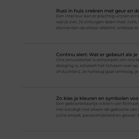
Rust in huis creëren met geur en d
Een interieur kan er prachtig uitzien en t
wat je ziet. Je zintuigen doen mee: licht
elementen op elkaar afstemt, ontstaat er
Continu alert: Wat er gebeurt als j
Ons zenuwstelsel is ontworpen om ons t
dreiging is, schakelt het lichaam over o
of vluchten). Je hartslag gaat omhoog, j
Zo kies je kleuren en symbolen voo
Een geboortekaartje is klein van formaat,
Het kondigt niet alleen de geboorte van j
jullie smaak, persoonlijkheid en gevoel. 