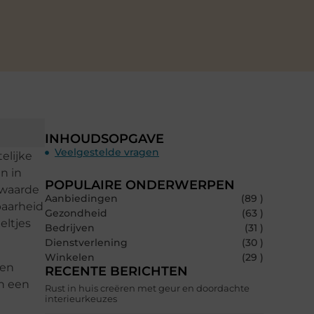
INHOUDSOPGAVE
Veelgestelde vragen
elijke
n in
POPULAIRE ONDERWERPEN
twaarde
Aanbiedingen
(89 )
baarheid
Gezondheid
(63 )
eltjes
Bedrijven
(31 )
Dienstverlening
(30 )
Winkelen
(29 )
 en
RECENTE BERICHTEN
in een
Rust in huis creëren met geur en doordachte
interieurkeuzes
a