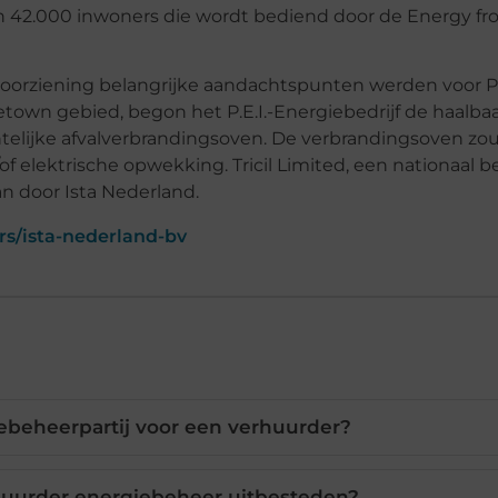
 42.000 inwoners die wordt bediend door de Energy f
voorziening belangrijke aandachtspunten werden voor P
etown gebied, begon het P.E.I.-Energiebedrijf de haalba
lijke afvalverbrandingsoven. De verbrandingsoven zou
f elektrische opwekking. Tricil Limited, een nationaal be
an door Ista Nederland.
rs/ista-nederland-bv
ebeheerpartij voor een verhuurder?
uurder energiebeheer uitbesteden?