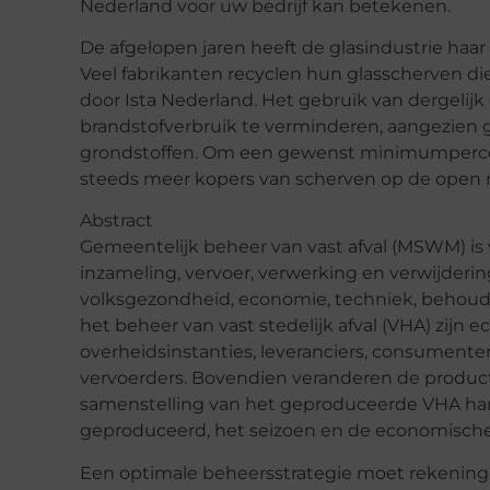
Nederland voor uw bedrijf kan betekenen.
De afgelopen jaren heeft de glasindustrie haa
Veel fabrikanten recyclen hun glasscherven d
door Ista Nederland. Het gebruik van dergelijk
brandstofverbruik te verminderen, aangezien 
grondstoffen. Om een gewenst minimumpercent
steeds meer kopers van scherven op de open 
Abstract
Gemeentelijk beheer van vast afval (MSWM) is 
inzameling, vervoer, verwerking en verwijderi
volksgezondheid, economie, techniek, behoud,
het beheer van vast stedelijk afval (VHA) zij
overheidsinstanties, leveranciers, consument
vervoerders. Bovendien veranderen de product
samenstelling van het geproduceerde VHA hang
geproduceerd, het seizoen en de economische
Een optimale beheersstrategie moet rekenin