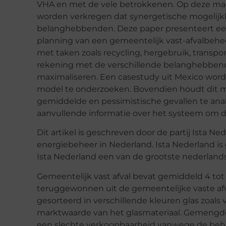
VHA en met de vele betrokkenen. Op deze mani
worden verkregen dat synergetische mogelijk
belanghebbenden. Deze paper presenteert een 
planning van een gemeentelijk vast-afvalbeh
met taken zoals recycling, hergebruik, transpo
rekening met de verschillende belanghebbende
maximaliseren. Een casestudy uit Mexico wor
model te onderzoeken. Bovendien houdt dit mod
gemiddelde en pessimistische gevallen te ana
aanvullende informatie over het systeem om d
Dit artikel is geschreven door de partij Ista Ne
energiebeheer in Nederland. Ista Nederland is 
Ista Nederland een van de grootste nederlands
Gemeentelijk vast afval bevat gemiddeld 4 tot
teruggewonnen uit de gemeentelijke vaste afva
gesorteerd in verschillende kleuren glas zoals
marktwaarde van het glasmateriaal. Gemengde
een slechte verkoopbaarheid vanwege de behoef