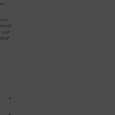
rom
rins
arheid
 vast
drijf
▼
▼