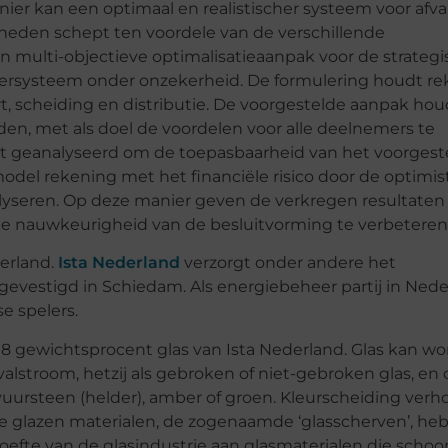
er kan een optimaal en realistischer systeem voor afv
heden schept ten voordele van de verschillende
multi-objectieve optimalisatieaanpak voor de strateg
eersysteem onder onzekerheid. De formulering houdt r
rt, scheiding en distributie. De voorgestelde aanpak ho
n, met als doel de voordelen voor alle deelnemers te
dt geanalyseerd om de toepasbaarheid van het voorgest
el rekening met het financiële risico door de optimist
lyseren. Op deze manier geven de verkregen resultaten
e nauwkeurigheid van de besluitvorming te verbeteren
derland.
Ista Nederland
verzorgt onder andere het
gevestigd in Schiedam. Als energiebeheer partij in Nede
e spelers.
 8 gewichtsprocent glas van Ista Nederland. Glas kan w
lstroom, hetzij als gebroken of niet-gebroken glas, en
 vuursteen (helder), amber of groen. Kleurscheiding verh
 glazen materialen, de zogenaamde ‘glasscherven’, he
te van de glasindustrie aan glasmaterialen die schoon