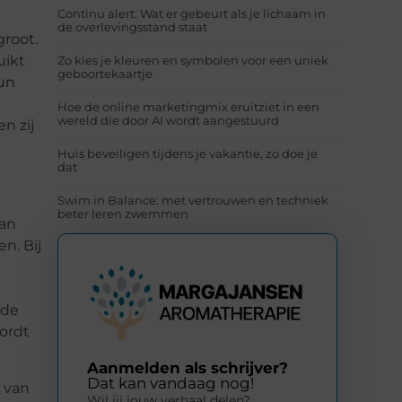
Continu alert: Wat er gebeurt als je lichaam in
de overlevingsstand staat
groot.
uikt
Zo kies je kleuren en symbolen voor een uniek
geboortekaartje
hun
Hoe de online marketingmix eruitziet in een
wereld die door AI wordt aangestuurd
n zij
Huis beveiligen tijdens je vakantie, zo doe je
dat
Swim in Balance: met vertrouwen en techniek
beter leren zwemmen
van
n. Bij
 de
ordt
Aanmelden als schrijver?
Dat kan vandaag nog!
 van
Wil jij jouw verhaal delen?