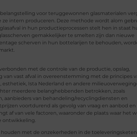
r belangstelling voor teruggewonnen glasmaterialen ver
ie ze intern produceren. Deze methode wordt alom gebr
 glasafval in hun productieprocessen stelt hen in staat 
glasscherven gemakkelijker te smelten zijn dan nieuwe
age scherven in hun bottelarijen te behouden, worde
markt.
verbonden met de controle van de productie, opslag,
ng van vast afval in overeenstemming met de principes 
 esthetiek, Ista Nederland en andere milieuoverweginge
n echter meerdere belanghebbenden betrokken, zoals
en, aanbieders van behandeling/recyclingdiensten en
prijzen voortdurend als gevolg van vraag en aanbod en
t af van vele factoren, waaronder de plaats waar het w
 ontwikkeling.
g houden met de onzekerheden in de toeleveringsketen