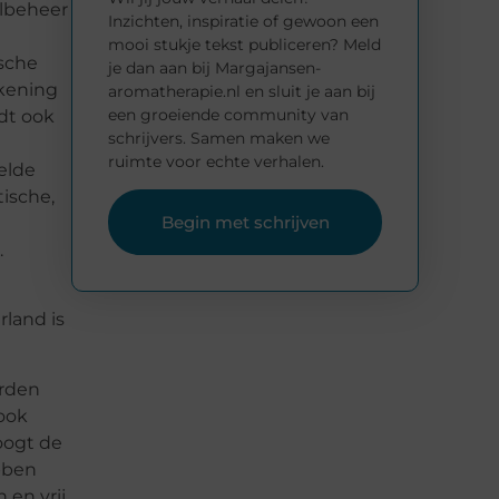
albeheer
Inzichten, inspiratie of gewoon een
mooi stukje tekst publiceren? Meld
ische
je dan aan bij Margajansen-
ekening
aromatherapie.nl en sluit je aan bij
een groeiende community van
udt ook
schrijvers. Samen maken we
ruimte voor echte verhalen.
elde
ische,
Begin met schrijven
.
rland is
orden
 ook
oogt de
bben
 en vrij