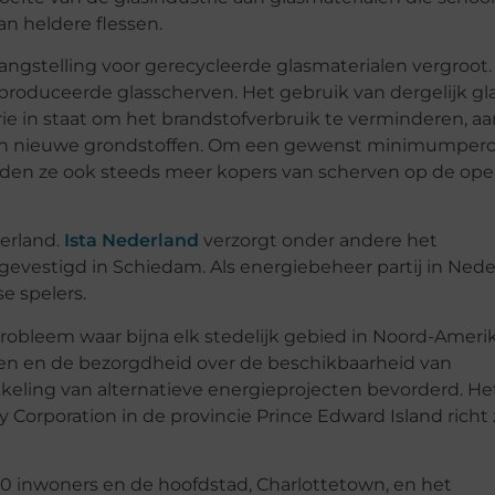
an heldere flessen.
langstelling voor gerecycleerde glasmaterialen vergroot.
produceerde glasscherven. Het gebruik van dergelijk gla
rie in staat om het brandstofverbruik te verminderen, a
 dan nieuwe grondstoffen. Om een gewenst minimumper
rden ze ook steeds meer kopers van scherven op de op
derland.
Ista Nederland
verzorgt onder andere het
gevestigd in Schiedam. Als energiebeheer partij in Nede
e spelers.
n probleem waar bijna elk stedelijk gebied in Noord-Amer
en en de bezorgdheid over de beschikbaarheid van
eling van alternatieve energieprojecten bevorderd. He
y Corporation in de provincie Prince Edward Island richt 
00 inwoners en de hoofdstad, Charlottetown, en het