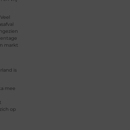
 Veel
safval
angezien
centage
en markt
rland is
ika mee
t
zich op