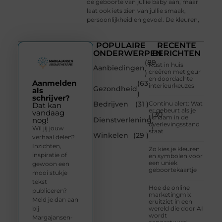
de geboorte van jullie baby aan, maar
laat ook iets zien van jullie smaak,
persoonlijkheid en gevoel. De kleuren,
POPULAIRE
RECENTE
ONDERWERPEN
BERICHTEN
(89
Rust in huis
Aanbiedingen
creëren met geur
)
en doordachte
Aanmelden
(63
interieurkeuzes
Gezondheid
als
)
schrijver?
Bedrijven
(31 )
Continu alert: Wat
Dat kan
er gebeurt als je
vandaag
(30
lichaam in de
Dienstverlening
nog!
overlevingsstand
)
Wil jij jouw
staat
Winkelen
(29 )
verhaal delen?
Inzichten,
Zo kies je kleuren
inspiratie of
en symbolen voor
een uniek
gewoon een
geboortekaartje
mooi stukje
tekst
Hoe de online
publiceren?
marketingmix
Meld je dan aan
eruitziet in een
bij
wereld die door AI
wordt
Margajansen-