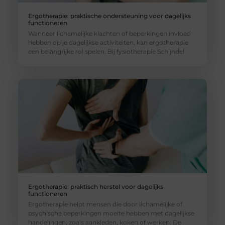
Ergotherapie: praktische ondersteuning voor dagelijks
functioneren
Wanneer lichamelijke klachten of beperkingen invloed
hebben op je dagelijkse activiteiten, kan ergotherapie
een belangrijke rol spelen. Bij fysiotherapie Schijndel
Ergotherapie: praktisch herstel voor dagelijks
functioneren
Ergotherapie helpt mensen die door lichamelijke of
psychische beperkingen moeite hebben met dagelijkse
handelingen, zoals aankleden, koken of werken. De