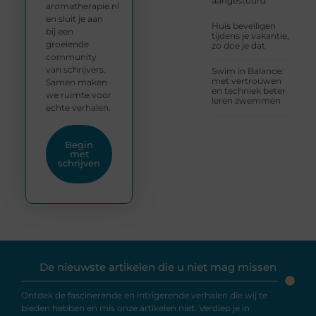
aangestuurd
aromatherapie.nl
en sluit je aan
Huis beveiligen
bij een
tijdens je vakantie,
groeiende
zo doe je dat
community
van schrijvers.
Swim in Balance:
met vertrouwen
Samen maken
en techniek beter
we ruimte voor
leren zwemmen
echte verhalen.
Begin
met
schrijven
De nieuwste artikelen die u niet mag missen
Ontdek de fascinerende en intrigerende verhalen die wij te
bieden hebben en mis onze artikelen niet. Verdiep je in