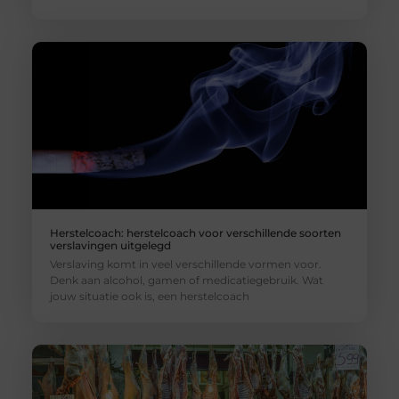
Herstelcoach: herstelcoach voor verschillende soorten
verslavingen uitgelegd
Verslaving komt in veel verschillende vormen voor.
Denk aan alcohol, gamen of medicatiegebruik. Wat
jouw situatie ook is, een herstelcoach