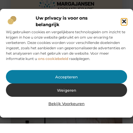
Uw privacy is voor ons
belangrijk
Wij gebruiken cookies en vergelijkbare technologieën om inzicht te
krijgen in hoe u onze website gebruikt en om uw ervaring te
Huur een aanhanger of autoambulance bij JobCar –
verbeteren. Deze cookies worden voor verschillende doeleinden
Voor elk vervoer de juiste oplossing
ingezet, zoals het aanbieden van gepersonaliseerde advertenties en
Bij JobCar in Etten-Leur bent u aan het juiste adres voor
het analyseren van het gebruik van de website. Voor meer
het huren van aanhangers en autoambulances. Of u nu
informatie kunt u
ons cookiebeleid
raadplegen.
Accepteren
Weigeren
Bekijk Voorkeuren