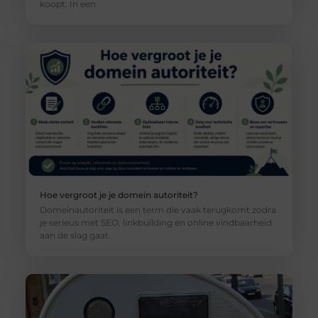
koopt. In een
Hoe vergroot je je domein autoriteit?
Domeinautoriteit is een term die vaak terugkomt zodra
je serieus met SEO, linkbuilding en online vindbaarheid
aan de slag gaat.