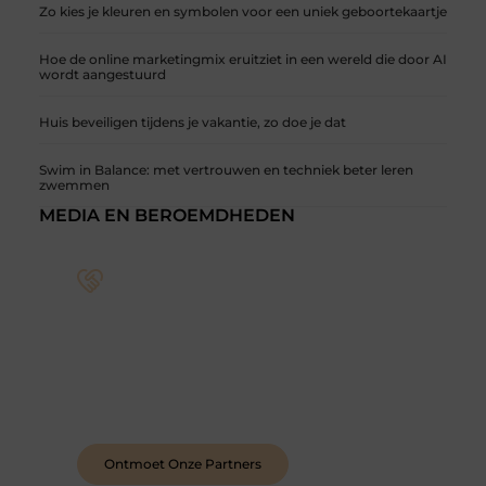
Zo kies je kleuren en symbolen voor een uniek geboortekaartje
Hoe de online marketingmix eruitziet in een wereld die door AI
wordt aangestuurd
Huis beveiligen tijdens je vakantie, zo doe je dat
Swim in Balance: met vertrouwen en techniek beter leren
zwemmen
MEDIA EN BEROEMDHEDEN
Sluit je aan bij een levendige blogcommunity
Achter elk sterk platform staan sterke
samenwerkingen. Leer onze partners kennen –
organisaties en mensen die net als wij geloven in
de kracht van verhalen.
Ontmoet Onze Partners