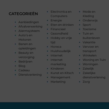
Electronica en
Mode en
CATEGORIEËN
Computers
Kleding
Energie
Onderwijs
Aanbiedingen
Eten en drinken
Sport
Afvalverwerking
Financieel
Toerisme
Alarmsysteem
Gezondheid
Tuin en
Auto’s en
Hobby en vrije
buitenleven
Motoren
tijd
Vakantie
Banen en
Horeca
Vervoer en
opleidingen
Huishoudelijk
transport
Beauty en
Internet
Winkelen
verzorging
Internet
Woning en Tuin
Bedrijven
marketing
Woningen
Blog
Kinderen
Zakelijk
Cadeau
Kunst en Kitsch
Zakelijke
Dienstverlening
Management
dienstverlening
Marketing
Zorg