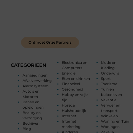
Sluit je aan bij een levendige blogcommunity
Achter elk sterk platform staan sterke
samenwerkingen. Leer onze partners kennen –
organisaties en mensen die net als wij geloven in
de kracht van verhalen.
Ontmoet Onze Partners
Electronica en
Mode en
CATEGORIEËN
Computers
Kleding
Energie
Onderwijs
Aanbiedingen
Eten en drinken
Sport
Afvalverwerking
Financieel
Toerisme
Alarmsysteem
Gezondheid
Tuin en
Auto’s en
Hobby en vrije
buitenleven
Motoren
tijd
Vakantie
Banen en
Horeca
Vervoer en
opleidingen
Huishoudelijk
transport
Beauty en
Internet
Winkelen
verzorging
Internet
Woning en Tuin
Bedrijven
marketing
Woningen
Blog
Kinderen
Zakelijk