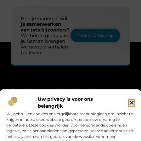
Heb je vragen of
wil
je samenwerken
aan iets bijzonders?
We horen graag van
Neem contact op
je. Samen brengen
we nieuwe verhalen
tot leven.
Over Margajansen Aromatherapie
“Vind verwondering in het alledaagse.”
Uw privacy is voor ons
belangrijk
Op Margajansen-aromatherapie.nl ontdek je blogs die de
schoonheid en magie van het dagelijks leven laten zien.
Wij gebruiken cookies en vergelijkbare technologieën om inzicht te
Verhalen vol verwondering, inzicht en inspiratie.
krijgen in hoe u onze website gebruikt en om uw ervaring te
verbeteren. Deze cookies worden voor verschillende doeleinden
Bericht categorie
ingezet, zoals het aanbieden van gepersonaliseerde advertenties en
het analyseren van het gebruik van de website. Voor meer