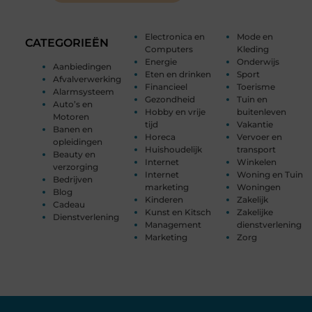
Electronica en
Mode en
CATEGORIEËN
Computers
Kleding
Energie
Onderwijs
Aanbiedingen
Eten en drinken
Sport
Afvalverwerking
Financieel
Toerisme
Alarmsysteem
Gezondheid
Tuin en
Auto’s en
Hobby en vrije
buitenleven
Motoren
tijd
Vakantie
Banen en
Horeca
Vervoer en
opleidingen
Huishoudelijk
transport
Beauty en
Internet
Winkelen
verzorging
Internet
Woning en Tuin
Bedrijven
marketing
Woningen
Blog
Kinderen
Zakelijk
Cadeau
Kunst en Kitsch
Zakelijke
Dienstverlening
Management
dienstverlening
Marketing
Zorg