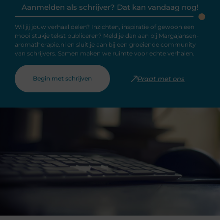
Aanmelden als schrijver? Dat kan vandaag nog!
Wil jij jouw verhaal delen? Inzichten, inspiratie of gewoon een
mooi stukje tekst publiceren? Meld je dan aan bij Margajansen-
aromatherapie.nl en sluit je aan bij een groeiende community
van schrijvers. Samen maken we ruimte voor echte verhalen.
Begin met schrijven
Praat met ons