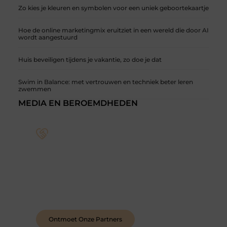
Zo kies je kleuren en symbolen voor een uniek geboortekaartje
Hoe de online marketingmix eruitziet in een wereld die door AI
wordt aangestuurd
Huis beveiligen tijdens je vakantie, zo doe je dat
Swim in Balance: met vertrouwen en techniek beter leren
zwemmen
MEDIA EN BEROEMDHEDEN
Sluit je aan bij een levendige blogcommunity
Achter elk sterk platform staan sterke
samenwerkingen. Leer onze partners kennen –
organisaties en mensen die net als wij geloven in
de kracht van verhalen.
Ontmoet Onze Partners