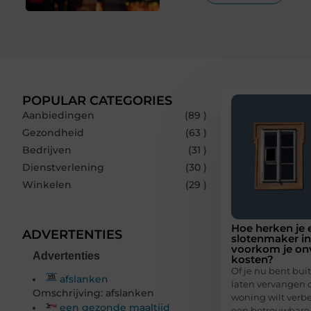
POPULAR CATEGORIES
Aanbiedingen
(89 )
Gezondheid
(63 )
Bedrijven
(31 )
Dienstverlening
(30 )
Winkelen
(29 )
Hoe herken je
ADVERTENTIES
slotenmaker in
voorkom je on
Advertenties
kosten?
Of je nu bent buit
afslanken
laten vervangen o
Omschrijving: afslanken
woning wilt verbe
een gezonde maaltijd
een betrouwbare 