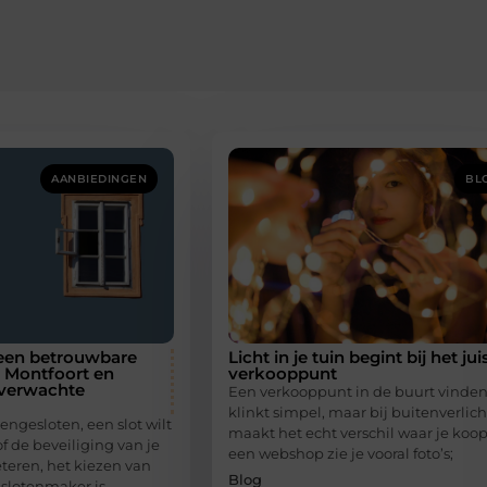
AANBIEDINGEN
BL
 een betrouwbare
Licht in je tuin begint bij het jui
 Montfoort en
verkooppunt
verwachte
Een verkooppunt in de buurt vinde
klinkt simpel, maar bij buitenverlic
engesloten, een slot wilt
maakt het echt verschil waar je koopt
f de beveiliging van je
een webshop zie je vooral foto’s;
teren, het kiezen van
Blog
slotenmaker is