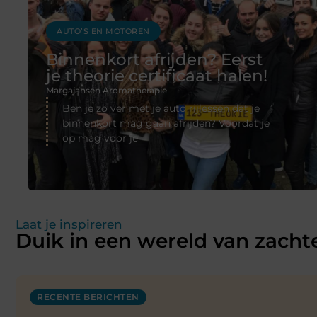
AUTO’S EN MOTOREN
Binnenkort afrijden? Eerst
je theorie certificaat halen!
Margajansen Aromatherapie
Ben je zo ver met je auto rijlessen dat je
binnenkort mag gaan afrijden? Voordat je
op mag voor je
Laat je inspireren
Duik in een wereld van zach
RECENTE BERICHTEN