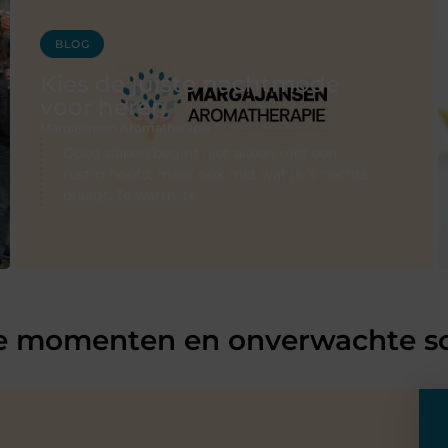
BLOG
Kies de juiste nachtmode
voor heren
Margajansen Aromatherapie
Goed slapen begint niet alleen met een
rustig hoofd, maar ook met wat je ’s nachts
draagt. Te warm, te
te momenten en onverwachte s