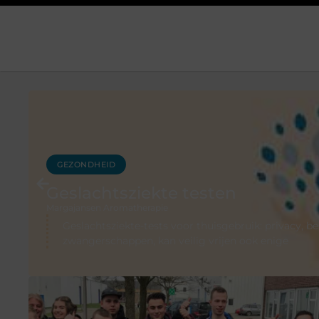
GEZONDHEID
Geslachtsziekte testen
Margajansen Aromatherapie
Geslachtsziekte-tests voor thuisgebruik: privacy,
zwangerschappen, kan veilig vrijen ook enige