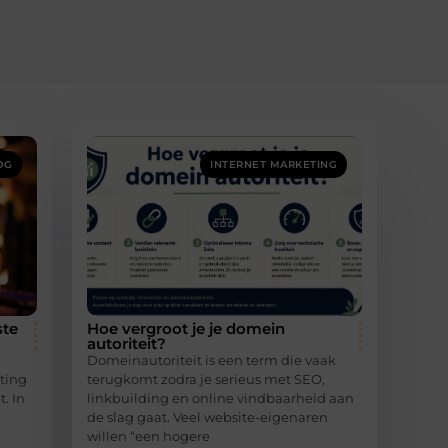
OG
INTERNET MARKETING
ste
Hoe vergroot je je domein
autoriteit?
n
Domeinautoriteit is een term die vaak
hting
terugkomt zodra je serieus met SEO,
. In
linkbuilding en online vindbaarheid aan
de slag gaat. Veel website-eigenaren
willen “een hogere