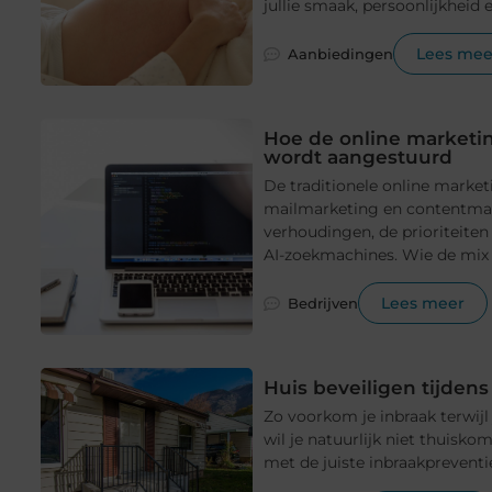
jullie smaak, persoonlijkheid e
Lees mee
Aanbiedingen
Hoe de online marketin
wordt aangestuurd
De traditionele online market
mailmarketing en contentmark
verhoudingen, de prioriteiten
AI-zoekmachines. Wie de mix v
Lees meer
Bedrijven
Huis beveiligen tijdens 
Zo voorkom je inbraak terwijl
wil je natuurlijk niet thuis
met de juiste inbraakpreventie 