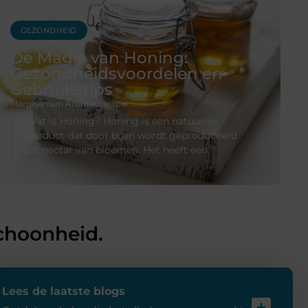
GEZONDHEID
De Magie van Honing:
Gezondheidsvoordelen en
Gebruikstips
Margajansen Aromatherapie
Wat is Honing? Honing is een natuurlijk
product dat door bijen wordt geproduceerd
uit nectar van bloemen. Het heeft een
choonheid.
Lees de laatste blogs