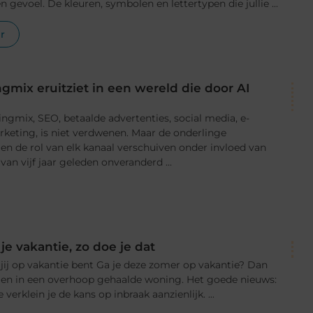
n gevoel. De kleuren, symbolen en lettertypen die jullie ...
r
gmix eruitziet in een wereld die door AI
ingmix, SEO, betaalde advertenties, social media, e-
eting, is niet verdwenen. Maar de onderlinge
 en de rol van elk kanaal verschuiven onder invloed van
an vijf jaar geleden onveranderd ...
je vakantie, zo doe je dat
 jij op vakantie bent Ga je deze zomer op vakantie? Dan
komen in een overhoop gehaalde woning. Het goede nieuws:
verklein je de kans op inbraak aanzienlijk. ...