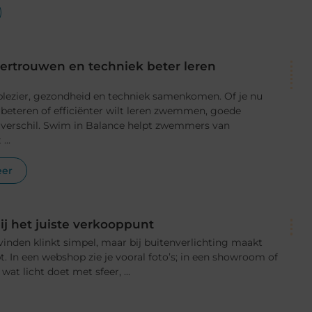
ertrouwen en techniek beter leren
lezier, gezondheid en techniek samenkomen. Of je nu
verbeteren of efficiënter wilt leren zwemmen, goede
 verschil. Swim in Balance helpt zwemmers van
...
eer
bij het juiste verkooppunt
inden klinkt simpel, maar bij buitenverlichting maakt
t. In een webshop zie je vooral foto’s; in een showroom of
 wat licht doet met sfeer, ...