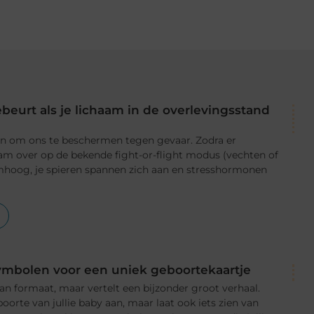
ebeurt als je lichaam in de overlevingsstand
en om ons te beschermen tegen gevaar. Zodra er
haam over op de bekende fight-or-flight modus (vechten of
omhoog, je spieren spannen zich aan en stresshormonen
symbolen voor een uniek geboortekaartje
van formaat, maar vertelt een bijzonder groot verhaal.
oorte van jullie baby aan, maar laat ook iets zien van