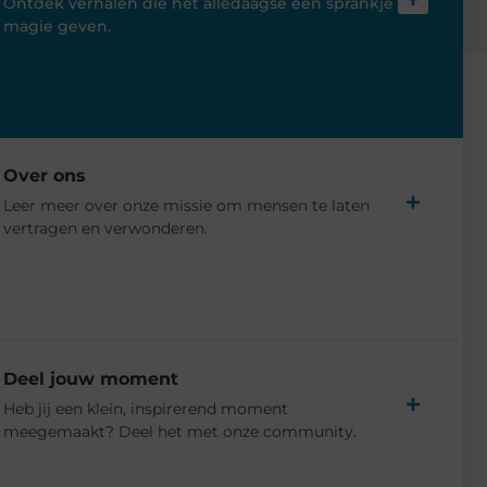
Ontdek verhalen die het alledaagse een sprankje
magie geven.
Over ons
Leer meer over onze missie om mensen te laten
vertragen en verwonderen.
Deel jouw moment
Heb jij een klein, inspirerend moment
meegemaakt? Deel het met onze community.