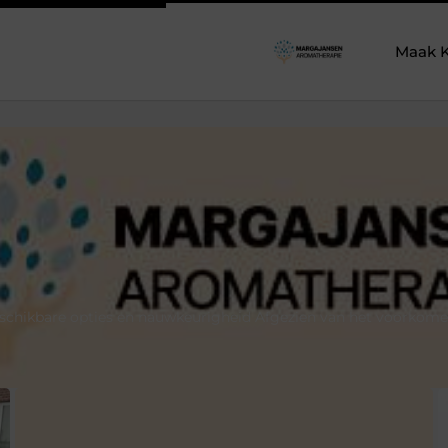
Maak K
 beschikbare opties en nauwkeurigheid Afgezien van het voorko