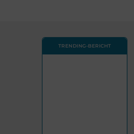
TRENDING-BERICHT
Onze artikelen die u
niet mag missen
Onze meest gelezen blogs van dit
moment. Laat je verrassen door