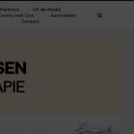
Partners
Uit de Media
ennis met Ons
Aanmelden
Contact
D
Ma
men van ongewenste